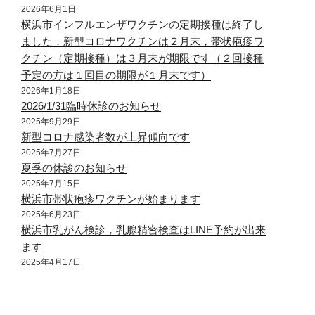
2026年6月1日
横浜市インフルエンザワクチンの定期接種は終了し
ました．新型コロナワクチンは２月末，帯状疱疹ワ
クチン（定期接種）は３月末が期限です（２回接種
予定の方は１回目の期限が１月末です）
2026年1月18日
2026/1/31臨時休診のお知らせ
2025年9月29日
新型コロナ感染者数が上昇傾向です
2025年7月27日
夏季の休診のお知らせ
2025年7月15日
横浜市帯状疱疹ワクチンが始まります
2025年6月23日
横浜市乳がん検診，乳腺精密検査はLINE予約が出来
ます
2025年4月17日
医療DX推進体制整備加算,医療情報取得加算,生活習
慣病管理料，時間外対応加算3，外来感染対策向上加
算，長期収載品の処方について