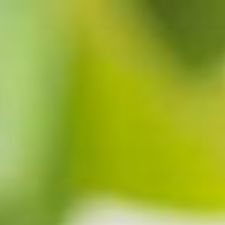
コ
ン
テ
ン
ツ
へ
ス
キ
ッ
プ