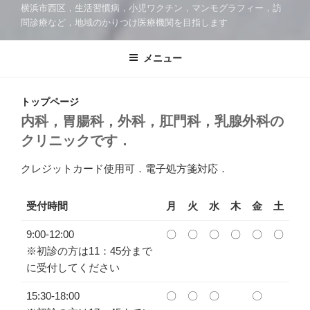
横浜市西区，生活習慣病，小児ワクチン，マンモグラフィー，訪
問診療など，地域のかりつけ医療機関を目指します
メニュー
トップページ
内科，胃腸科，外科，肛門科，乳腺外科の
クリニックです．
クレジットカード使用可．電子処方箋対応．
受付時間
月
火
水
木
金
土
9:00-12:00
〇
〇
〇
〇
〇
〇
※初診の方は11：45分まで
に受付してください
15:30-18:00
〇
〇
〇
〇