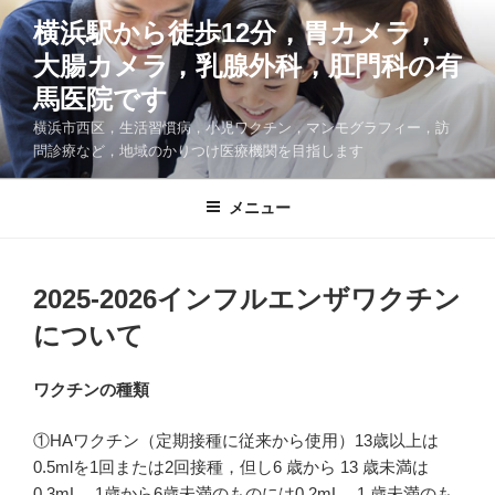
コ
横浜駅から徒歩12分，胃カメラ，
ン
大腸カメラ，乳腺外科，肛門科の有
テ
ン
馬医院です
ツ
横浜市西区，生活習慣病，小児ワクチン，マンモグラフィー，訪
へ
問診療など，地域のかりつけ医療機関を目指します
ス
キ
メニュー
ッ
プ
2025-2026インフルエンザワクチン
について
ワクチンの種類
①HAワクチン（定期接種に従来から使用）13歳以上は
0.5mlを1回または2回接種，但し6 歳から 13 歳未満は
0.3mL，1歳から6歳未満のものには0.2mL，1 歳未満のも