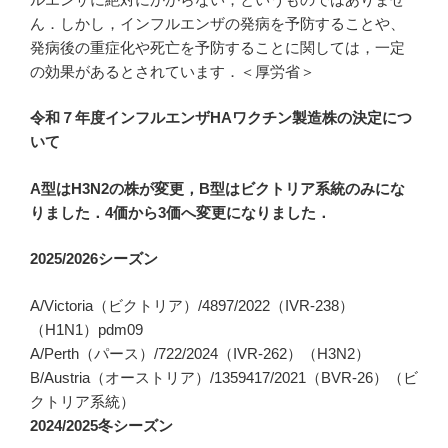
ん．しかし，インフルエンザの発病を予防することや、
発病後の重症化や死亡を予防することに関しては，一定
の効果があるとされています．＜厚労省＞
令和７年度インフルエンザHAワクチン製造株の決定につ
いて
A
型は
H3N2
の株が変更，
B
型はビクトリア系統のみにな
りました．
4
価から
3
価へ変更になりました．
2025/2026
シーズン
A/Victoria（ビクトリア）/4897/2022（IVR-238）
（H1N1）pdm09
A/Perth（パース）/722/2024（IVR-262）（H3N2）
B/Austria（オーストリア）/1359417/2021（BVR-26）（ビ
クトリア系統）
2024/2025
冬シーズン