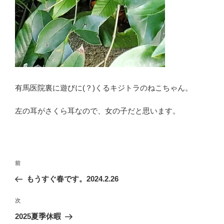
有馬医院裏に遊びに(？)くるキジトラのねこちゃん。
左の耳がさくら耳なので、女の子だと思います。
投
前
前
稿
の
もうすぐ春です。2024.2.26
ナ
投
ビ
稿
次
次
ゲ
の
2025夏季休暇