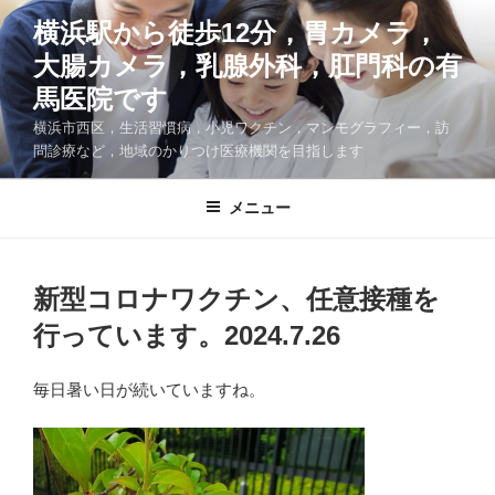
コ
横浜駅から徒歩12分，胃カメラ，
ン
大腸カメラ，乳腺外科，肛門科の有
テ
ン
馬医院です
ツ
横浜市西区，生活習慣病，小児ワクチン，マンモグラフィー，訪
へ
問診療など，地域のかりつけ医療機関を目指します
ス
キ
メニュー
ッ
プ
新型コロナワクチン、任意接種を
行っています。2024.7.26
毎日暑い日が続いていますね。