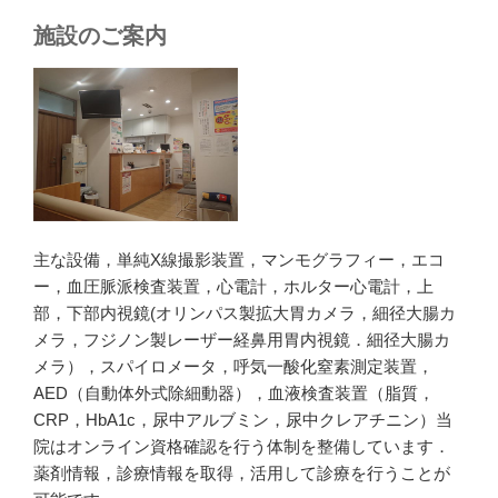
施設のご案内
主な設備，単純X線撮影装置，マンモグラフィー，エコ
ー，血圧脈派検査装置，心電計，ホルター心電計，上
部，下部内視鏡(オリンパス製拡大胃カメラ，細径大腸カ
メラ，フジノン製レーザー経鼻用胃内視鏡．細径大腸カ
メラ），スパイロメータ，呼気一酸化窒素測定装置，
AED（自動体外式除細動器），血液検査装置（脂質，
CRP，HbA1c，尿中アルブミン，尿中クレアチニン）当
院はオンライン資格確認を行う体制を整備しています．
薬剤情報，診療情報を取得，活用して診療を行うことが