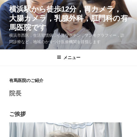
コ
横浜駅から徒歩12分，胃カメラ，
ン
大腸カメラ，乳腺外科，肛門科の有
テ
ン
馬医院です
ツ
横浜市西区，生活習慣病，小児ワクチン，マンモグラフィー，訪
へ
問診療など，地域のかりつけ医療機関を目指します
ス
キ
メニュー
ッ
プ
有馬医院のご紹介
院長
ご挨拶