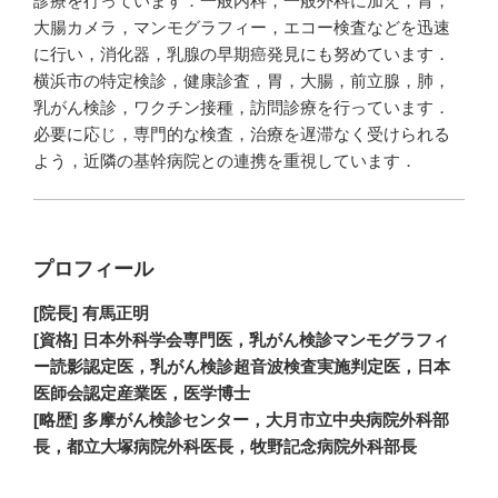
診療を行っています．一般内科，一般外科に加え，胃，
大腸カメラ，マンモグラフィー，エコー検査などを迅速
に行い，消化器，乳腺の早期癌発見にも努めています．
横浜市の特定検診，健康診査，胃，大腸，前立腺，肺，
乳がん検診，ワクチン接種，訪問診療を行っています．
必要に応じ，専門的な検査，治療を遅滞なく受けられる
よう，近隣の基幹病院との連携を重視しています．
プロフィール
[院長] 有馬正明
[資格] 日本外科学会専門医，乳がん検診マンモグラフィ
ー読影認定医，乳がん検診超音波検査実施判定医，日本
医師会認定産業医，医学博士
[略歴] 多摩がん検診センター，大月市立中央病院外科部
長，都立大塚病院外科医長，牧野記念病院外科部長